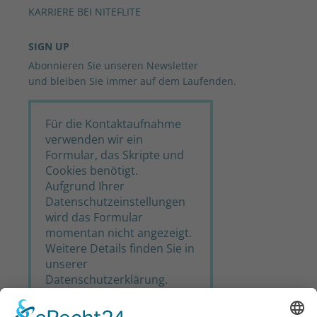
KARRIERE BEI NITEFLITE
SIGN UP
Abonnieren Sie unseren Newsletter
und bleiben Sie immer auf dem Laufenden.
Für die Kontaktaufnahme
verwenden wir ein
Formular, das Skripte und
Cookies benötigt.
Aufgrund Ihrer
Datenschutzeinstellungen
wird das Formular
momentan nicht angezeigt.
Weitere Details finden Sie in
unserer
Datenschutzerklärung
.
Bitte ändern Sie Ihre