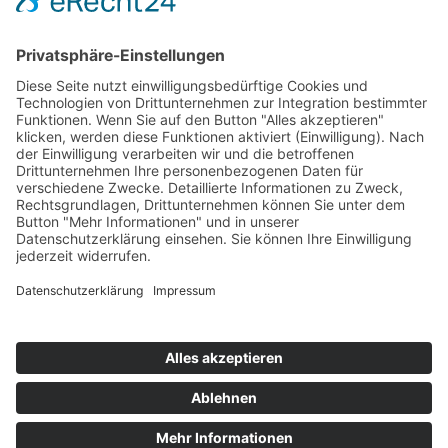
Datenschutzeinstellungen
und erlauben Sie den
Service "Hubspot".
EINSTELLUNGEN ÖFFNEN
Sie sind noch kein Kunde bei uns?
+49 (0) 881 387 89 60
vertrieb@niteflite.de
WEITERE INFORMATIONEN
Kennenlerngespräch buchen
IT DIENSTLEISTER MÜNCHEN
Kundensupport
IT-SYSTEMHAUS MÜNCHEN
+49 (0) 881 387 89 60
IT-BERATUNG MÜNCHEN
Kundenlogin
IT-SICHERHEIT MÜNCHEN
Teamviewer