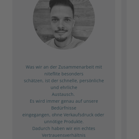
Was wir an der Zusammenarbeit mit
Ih
niteflite besonders
ab
schätzen, ist der schnelle, persönliche
das
und ehrliche
a
Austausch.
Ihr
Es wird immer genau auf unsere
Bedürfnisse
irg
eingegangen, ohne Verkaufsdruck oder
unnötige Produkte.
Dadurch haben wir ein echtes
S
Vertrauensverhältnis