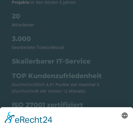
Projekte
in den letzten 5 Jahren
20
Mitarbeiter
3.000
bearbeitete Tickets/Monat
Skalierbarer IT-Service
TOP Kundenzufriedenheit
Durchschnittlich 4,91 Punkte von maximal 5
(Durchschnitt der letzten 12 Monate)
ISO 27001 zertifiziert