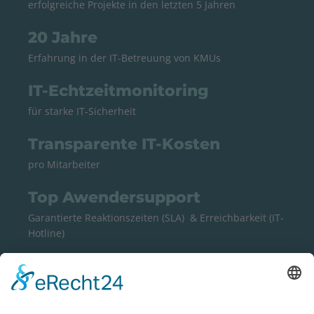
erfolgreiche Projekte in den letzten 5 Jahren
20 Jahre
Erfahrung in der IT-Betreuung von KMUs
IT-Echtzeitmonitoring
für starke IT-Sicherheit
Transparente IT-Kosten
pro Mitarbeiter
Top Awendersupport
Garantierte Reaktionszeiten (SLA) & Erreichbarkeit (IT-
Hotline)
ISO 27001 zertifiziert