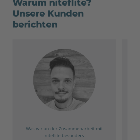
Warum niteflite?
Unsere Kunden
berichten
Was wir an der Zusammenarbeit mit
Ih
niteflite besonders
ab