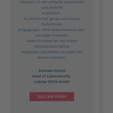
schätzen, ist der schnelle, persönliche
das
und ehrliche
a
Austausch.
Ihr
Es wird immer genau auf unsere
Bedürfnisse
irg
eingegangen, ohne Verkaufsdruck oder
unnötige Produkte.
Dadurch haben wir ein echtes
S
Vertrauensverhältnis
aufgebaut und fühlen uns jederzeit
bestens beraten.
par
Andreas Schott
Head of Cybersecurity
Lobster DATA GmbH
ZUR CASE STUDY