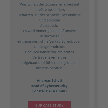
Was wir an der Zusammenarbeit mit
Ih
niteflite besonders
ab
schätzen, ist der schnelle, persönliche
das
und ehrliche
a
Austausch.
Ihr
Es wird immer genau auf unsere
Bedürfnisse
irg
eingegangen, ohne Verkaufsdruck oder
unnötige Produkte.
Dadurch haben wir ein echtes
S
Vertrauensverhältnis
aufgebaut und fühlen uns jederzeit
bestens beraten.
par
Andreas Schott
Head of Cybersecurity
Lobster DATA GmbH
ZUR CASE STUDY