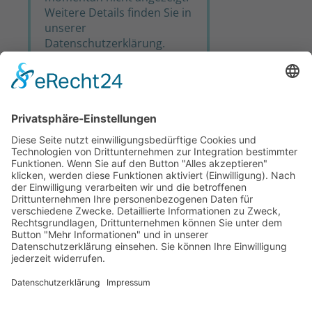
Weitere Details finden Sie in
unserer
Datenschutzerklärung
.
Bitte ändern Sie Ihre
Datenschutzeinstellungen
und erlauben Sie den
Service "Hubspot".
EINSTELLUNGEN ÖFFNEN
Sie sind noch kein Kunde bei uns?
+49 (0) 881 387 89 60
vertrieb@niteflite.de
WEITERE INFORMATIONEN
Kennenlerngespräch buchen
IT DIENSTLEISTER MÜNCHEN
Kundensupport
IT-SYSTEMHAUS MÜNCHEN
+49 (0) 881 387 89 60
IT-BERATUNG MÜNCHEN