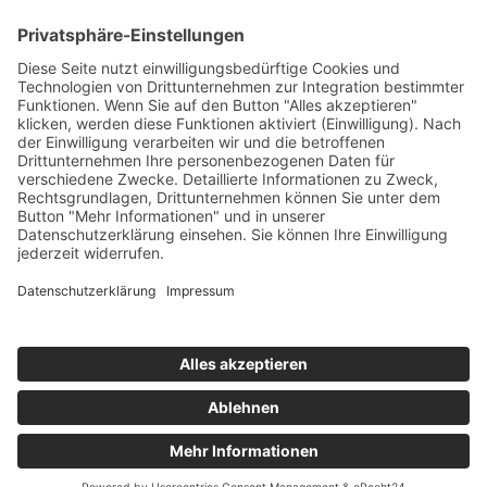
GAP-ANALYSE
EXPERTENGESPRÄCH RESERVIEREN
CHECKLISTE IT-SICHERHEIT
CHECKLISTE IT-STRATEGIE
NIS2 LEITFADEN FÜR KMU
IT-SICHERHEIT VISUALISIERT: DAS
Sie sind noch kein Kunde bei uns?
PYRAMIDENMODELL
+49 (0) 881 387 89 60
vertrieb@niteflite.de
Kundensupport
Kennenlerngespräch buchen
IT-Problem melden? So geht's
Kundensupport
Kundenlogin
+49 (0) 881 387 89 60
Teamviewer
Kundenlogin
+49 881 387 896 - 0
Teamviewer
support@niteflite.de
Cookie Einstellungen