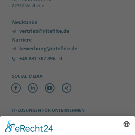
82362 Weilheim
Neukunde
vertrieb@niteflite.de
Karriere
bewerbung@niteflite.de
+49 881 387 896 - 0
SOCIAL MEDIA
IT-LÖSUNGEN FÜR UNTERNEHMEN
FULL-MANAGED SERVICE
CO-MANAGED SERVICE