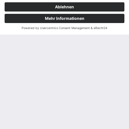
support@niteflite.de
Cookie Einstellungen
KARRIERE
KARRIERE BEI NITEFLITE
SIGN UP
Abonnieren Sie unseren Newsletter
und bleiben Sie immer auf dem Laufenden.
Für die Kontaktaufnahme
verwenden wir ein
Formular, das Skripte und
Cookies benötigt.
Aufgrund Ihrer
Datenschutzeinstellungen
wird das Formular