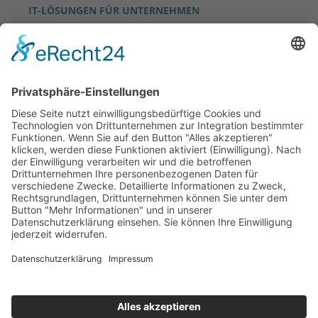
IT-LÖSUNGEN FÜR UNTERNEHMEN
FULL-MANAGED SERVICE
CO-MANAGED SERVICE
GAP-ANALYSE
EXPERTENGESPRÄCH RESERVIEREN
CHECKLISTE IT-SICHERHEIT
CHECKLISTE IT-STRATEGIE
NIS2 LEITFADEN FÜR KMU
IT-SICHERHEIT VISUALISIERT: DAS
Sie sind noch kein Kunde bei uns?
PYRAMIDENMODELL
+49 (0) 881 387 89 60
vertrieb@niteflite.de
Kundensupport
Kennenlerngespräch buchen
IT-Problem melden? So geht's
Kundensupport
Kundenlogin
+49 (0) 881 387 89 60
Teamviewer
Kundenlogin
+49 881 387 896 - 0
Teamviewer